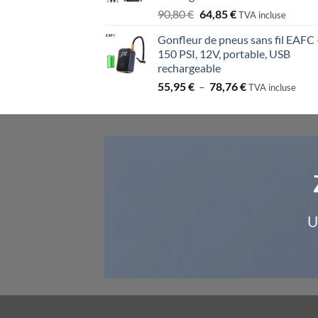
259,72 €.
185,51 €.
Le
Le
90,80
€
64,85
€
TVA incluse
prix
prix
Gonfleur de pneus sans fil EAFC 
initial
actuel
150 PSI, 12V, portable, USB
était :
est :
rechargeable
90,80 €.
64,85 €.
Plage
55,95
€
–
78,76
€
TVA incluse
de
prix :
55,95 €
à
78,76 €
U