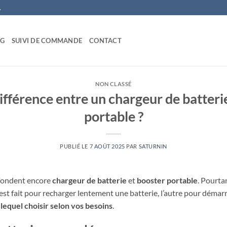
.
OG
SUIVI DE COMMANDE
CONTACT
NON CLASSÉ
différence entre un chargeur de batteri
portable ?
PUBLIÉ LE
7 AOÛT 2025
PAR
SATURNIN
fondent encore
chargeur de batterie
et
booster portable
. Pourta
n est fait pour recharger lentement une batterie, l’autre pour démar
r
lequel choisir selon vos besoins
.