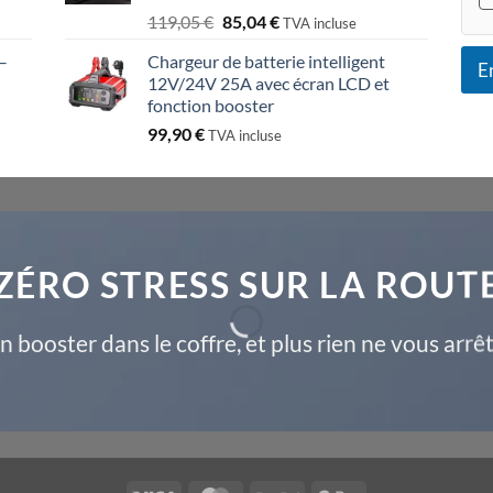
259,72 €.
185,51 €.
Le
Le
119,05
€
85,04
€
TVA incluse
prix
prix
–
Chargeur de batterie intelligent
initial
actuel
E
12V/24V 25A avec écran LCD et
était :
est :
fonction booster
119,05 €.
85,04 €.
99,90
€
TVA incluse
ZÉRO STRESS SUR LA ROUT
n booster dans le coffre, et plus rien ne vous arrêt