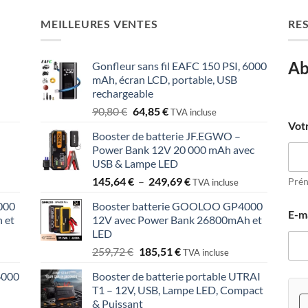
MEILLEURES VENTES
RE
Ab
Gonfleur sans fil EAFC 150 PSI, 6000
mAh, écran LCD, portable, USB
rechargeable
Le
Le
90,80
€
64,85
€
TVA incluse
n
prix
prix
Vot
o
Booster de batterie JF.EGWO –
initial
actuel
m
Power Bank 12V 20 000 mAh avec
était :
est :
V
USB & Lampe LED
o
90,80 €.
64,85 €.
Plage
t
145,64
€
–
249,69
€
Pré
TVA incluse
r
de
000
Booster batterie GOOLOO GP4000
e
prix :
E-m
 et
12V avec Power Bank 26800mAh et
:
145,64 €
LED
à
Le
Le
259,72
€
185,51
€
249,69 €
TVA incluse
prix
prix
6000
Booster de batterie portable UTRAI
initial
actuel
T1 – 12V, USB, Lampe LED, Compact
était :
est :
& Puissant