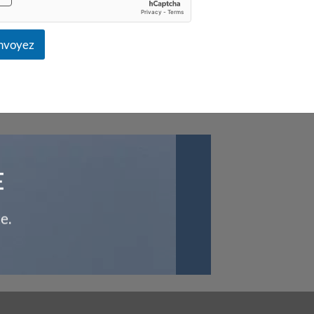
nvoyez
E
e.