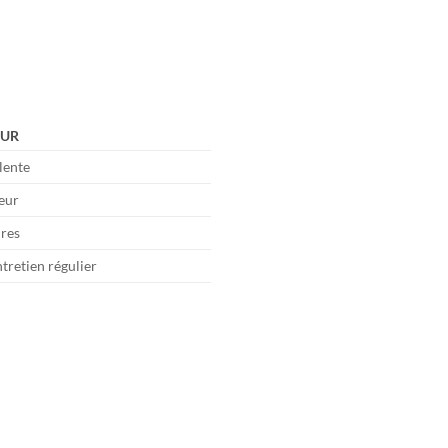
UR
lente
teur
ures
tretien régulier