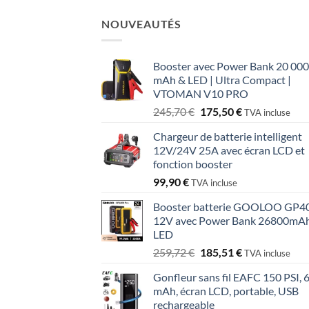
NOUVEAUTÉS
Booster avec Power Bank 20 000
mAh & LED | Ultra Compact |
VTOMAN V10 PRO
Le
Le
245,70
€
175,50
€
TVA incluse
prix
prix
Chargeur de batterie intelligent
initial
actuel
12V/24V 25A avec écran LCD et
était :
est :
fonction booster
245,70 €.
175,50 €.
99,90
€
TVA incluse
Booster batterie GOOLOO GP4
12V avec Power Bank 26800mAh
LED
Le
Le
259,72
€
185,51
€
TVA incluse
prix
prix
Gonfleur sans fil EAFC 150 PSI, 
initial
actuel
mAh, écran LCD, portable, USB
était :
est :
rechargeable