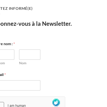
STEZ INFORMÉ(E)
onnez-vous à la Newsletter.
re nom :
*
nom
Nom
ail
*