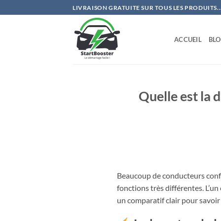
Passer
LIVRAISON GRATUITE SUR TOUS LES PRODUITS..
au
contenu
ACCUEIL
BL
Quelle est la 
Beaucoup de conducteurs con
fonctions très différentes. L’u
un comparatif clair pour savoi