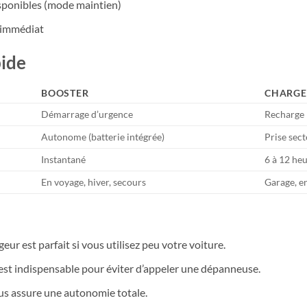
isponibles (mode maintien)
 immédiat
ide
BOOSTER
CHARGE
Démarrage d’urgence
Recharge 
Autonome (batterie intégrée)
Prise sec
Instantané
6 à 12 he
En voyage, hiver, secours
Garage, en
?
geur est parfait si vous utilisez peu votre voiture.
est indispensable pour éviter d’appeler une dépanneuse.
us assure une autonomie totale.