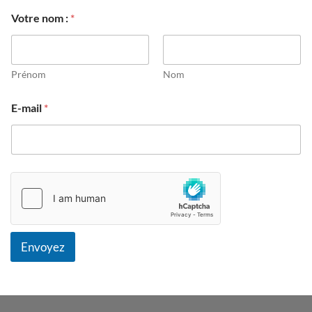
Votre nom :
*
Prénom
Nom
V
E-mail
*
o
t
r
e
:
n
o
m
Envoyez