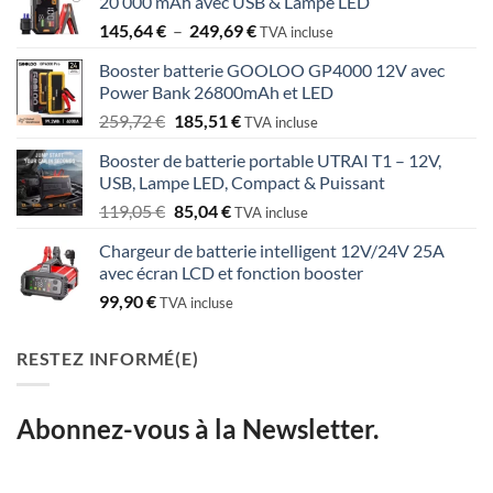
20 000 mAh avec USB & Lampe LED
était :
est :
Plage
145,64
€
–
249,69
€
90,80 €.
64,85 €.
TVA incluse
de
Booster batterie GOOLOO GP4000 12V avec
prix :
Power Bank 26800mAh et LED
145,64 €
Le
Le
259,72
€
185,51
€
à
TVA incluse
prix
prix
249,69 €
Booster de batterie portable UTRAI T1 – 12V,
initial
actuel
USB, Lampe LED, Compact & Puissant
était :
est :
Le
Le
119,05
€
85,04
€
259,72 €.
185,51 €.
TVA incluse
prix
prix
Chargeur de batterie intelligent 12V/24V 25A
initial
actuel
avec écran LCD et fonction booster
était :
est :
99,90
€
119,05 €.
85,04 €.
TVA incluse
RESTEZ INFORMÉ(E)
Abonnez-vous à la Newsletter.