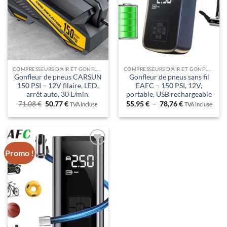
COMPRESSEURS D'AIR ET GONFLEURS DE PNEU – PRESSION MAÎTRISÉE PARTOUT.
COMPRESSEURS D'AIR ET GONFLEURS DE PNEU – PRESSION MAÎTRISÉE PARTOUT.
Gonfleur de pneus CARSUN
Gonfleur de pneus sans fil
150 PSI – 12V filaire, LED,
EAFC – 150 PSI, 12V,
arrêt auto, 30 L/min.
portable, USB rechargeable
Le
Le
Plage
71,08
€
50,77
€
55,95
€
–
78,76
€
TVA incluse
TVA incluse
prix
prix
de
initial
actuel
prix :
était :
est :
55,95 €
71,08 €.
50,77 €.
à
78,76 €
Promo !
Ajouter
à la liste
de
souhaits