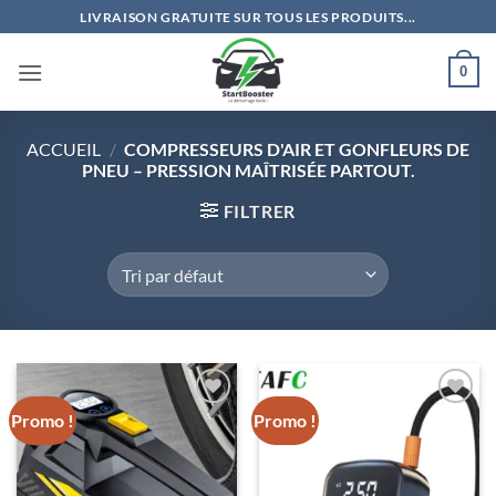
Passer
LIVRAISON GRATUITE SUR TOUS LES PRODUITS...
au
contenu
0
ACCUEIL
/
COMPRESSEURS D'AIR ET GONFLEURS DE
PNEU – PRESSION MAÎTRISÉE PARTOUT.
FILTRER
Promo !
Promo !
Ajouter
Ajouter
à la liste
à la liste
de
de
souhaits
souhaits