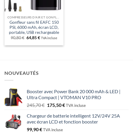
COMPRESSEURS D'AIR ET GONFLEURS DE PNEU – PRESSION MAÎTRISÉE PARTOUT.
Gonfleur sans fil EAFC 150
PSI, 6000 mAh, écran LCD,
portable, USB rechargeable
Le
Le
90,80
€
64,85
€
TVA incluse
prix
prix
initial
actuel
était :
est :
90,80 €.
64,85 €.
NOUVEAUTÉS
Booster avec Power Bank 20 000 mAh & LED |
Ultra Compact | VTOMAN V10 PRO
Le
Le
245,70
€
175,50
€
TVA incluse
prix
prix
Chargeur de batterie intelligent 12V/24V 25A
initial
actuel
avec écran LCD et fonction booster
était :
est :
99,90
€
245,70 €.
175,50 €.
TVA incluse