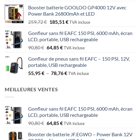
Booster batterie GOOLOO GP4000 12V avec
Power Bank 26800mAh et LED
Le
Le
259,72
€
185,51
€
TVA incluse
prix
prix
Gonfleur sans fil EAFC 150 PSI, 6000 mAh, écran
initial
actuel
LCD, portable, USB rechargeable
était :
est :
Le
Le
90,80
€
64,85
€
259,72 €.
185,51 €.
TVA incluse
prix
prix
Gonfleur de pneus sans fil EAFC – 150 PSI, 12V,
initial
actuel
portable, USB rechargeable
était :
est :
Plage
55,95
€
–
78,76
€
90,80 €.
64,85 €.
TVA incluse
de
prix :
MEILLEURES VENTES
55,95 €
à
78,76 €
Gonfleur sans fil EAFC 150 PSI, 6000 mAh, écran
LCD, portable, USB rechargeable
Le
Le
90,80
€
64,85
€
TVA incluse
prix
prix
Booster de batterie JF.EGWO – Power Bank 12V
initial
actuel