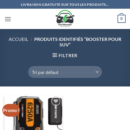
Passer
LIVRAISON GRATUITE SUR TOUS LES PRODUITS...
au
contenu
0
ACCUEIL
/
PRODUITS IDENTIFIÉS “BOOSTER POUR
SUV”
FILTRER
Promo !
Ajouter
à la liste
de
souhaits