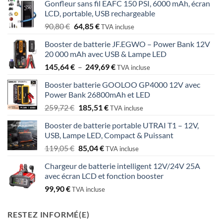
Gonfleur sans fil EAFC 150 PSI, 6000 mAh, écran
LCD, portable, USB rechargeable
Le
Le
90,80
€
64,85
€
TVA incluse
prix
prix
Booster de batterie JF.EGWO – Power Bank 12V
initial
actuel
20 000 mAh avec USB & Lampe LED
était :
est :
Plage
145,64
€
–
249,69
€
90,80 €.
64,85 €.
TVA incluse
de
Booster batterie GOOLOO GP4000 12V avec
prix :
Power Bank 26800mAh et LED
145,64 €
Le
Le
259,72
€
185,51
€
à
TVA incluse
prix
prix
249,69 €
Booster de batterie portable UTRAI T1 – 12V,
initial
actuel
USB, Lampe LED, Compact & Puissant
était :
est :
Le
Le
119,05
€
85,04
€
259,72 €.
185,51 €.
TVA incluse
prix
prix
Chargeur de batterie intelligent 12V/24V 25A
initial
actuel
avec écran LCD et fonction booster
était :
est :
99,90
€
119,05 €.
85,04 €.
TVA incluse
RESTEZ INFORMÉ(E)