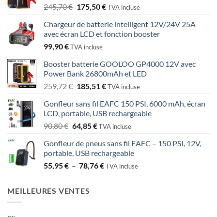
Le
Le
245,70
€
175,50
€
TVA incluse
prix
prix
Chargeur de batterie intelligent 12V/24V 25A
initial
actuel
avec écran LCD et fonction booster
était :
est :
99,90
€
245,70 €.
175,50 €.
TVA incluse
Booster batterie GOOLOO GP4000 12V avec
Power Bank 26800mAh et LED
Le
Le
259,72
€
185,51
€
TVA incluse
prix
prix
Gonfleur sans fil EAFC 150 PSI, 6000 mAh, écran
initial
actuel
LCD, portable, USB rechargeable
était :
est :
Le
Le
90,80
€
64,85
€
259,72 €.
185,51 €.
TVA incluse
prix
prix
Gonfleur de pneus sans fil EAFC – 150 PSI, 12V,
initial
actuel
portable, USB rechargeable
était :
est :
Plage
55,95
€
–
78,76
€
90,80 €.
64,85 €.
TVA incluse
de
prix :
MEILLEURES VENTES
55,95 €
à
78,76 €