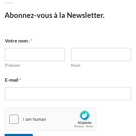
Abonnez-vous à la Newsletter.
E
Votre nom :
*
-
m
a
i
l
Prénom
Nom
n
o
E-mail
*
m
V
o
t
r
e