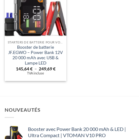
STARTERS DE BATTERIE POUR VOITURE – DÉMARREZ EN TOUTE AUTONOMIE !
Booster de batterie
JF.EGWO – Power Bank 12V
20 000 mAh avec USB &
Lampe LED
Plage
145,64
€
–
249,69
€
de
TVA incluse
prix :
145,64 €
à
249,69 €
NOUVEAUTÉS
Booster avec Power Bank 20 000 mAh & LED |
Ultra Compact | VTOMAN V10 PRO