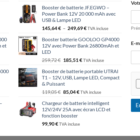
prix
prix
Vot
V
Booster de batterie JF.EGWO –
initial
actuel
o
Power Bank 12V 20 000 mAh avec
était :
est :
t
USB & Lampe LED
r
90,80 €.
64,85 €.
Plage
e
145,64
€
–
249,69
€
Pré
TVA incluse
n
de
000
Booster batterie GOOLOO GP4000
o
prix :
E-m
 et
12V avec Power Bank 26800mAh et
m
145,64 €
LED
à
Le
Le
259,72
€
185,51
€
249,69 €
TVA incluse
prix
prix
6000
Booster de batterie portable UTRAI
initial
actuel
T1 – 12V, USB, Lampe LED, Compact
était :
est :
& Puissant
259,72 €.
185,51 €.
Le
Le
119,05
€
85,04
€
TVA incluse
prix
prix
–
Chargeur de batterie intelligent
initial
actuel
E
12V/24V 25A avec écran LCD et
était :
est :
fonction booster
119,05 €.
85,04 €.
99,90
€
TVA incluse