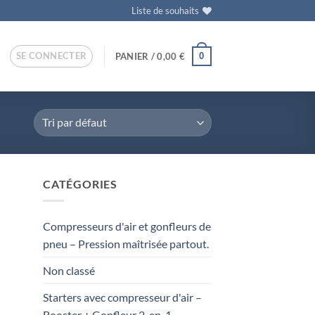
Liste de souhaits
SE CONNECTER
0
PANIER /
0,00
€
CATÉGORIES
Compresseurs d'air et gonfleurs de
pneu – Pression maîtrisée partout.
Non classé
Starters avec compresseur d'air –
Booster + Gonfleur 2-en-1