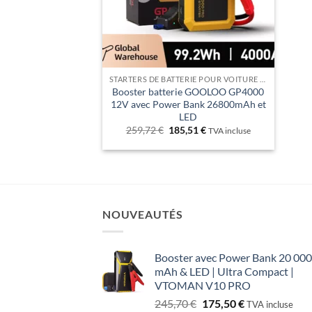
STARTERS DE BATTERIE POUR VOITURE – DÉMARREZ EN TOUTE AUTONOMIE !
Booster batterie GOOLOO GP4000
12V avec Power Bank 26800mAh et
LED
Le
Le
259,72
€
185,51
€
TVA incluse
prix
prix
initial
actuel
était :
est :
259,72 €.
185,51 €.
NOUVEAUTÉS
Booster avec Power Bank 20 000
mAh & LED | Ultra Compact |
VTOMAN V10 PRO
Le
Le
245,70
€
175,50
€
TVA incluse