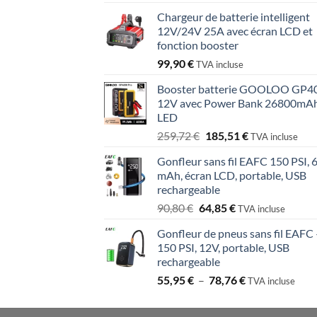
prix
prix
Chargeur de batterie intelligent
initial
actuel
12V/24V 25A avec écran LCD et
était :
est :
fonction booster
245,70 €.
175,50 €.
99,90
€
TVA incluse
Booster batterie GOOLOO GP4
12V avec Power Bank 26800mAh
LED
Le
Le
259,72
€
185,51
€
TVA incluse
prix
prix
Gonfleur sans fil EAFC 150 PSI, 
initial
actuel
mAh, écran LCD, portable, USB
était :
est :
rechargeable
259,72 €.
185,51 €.
Le
Le
90,80
€
64,85
€
TVA incluse
prix
prix
Gonfleur de pneus sans fil EAFC 
initial
actuel
150 PSI, 12V, portable, USB
était :
est :
rechargeable
90,80 €.
64,85 €.
Plage
55,95
€
–
78,76
€
TVA incluse
de
prix :