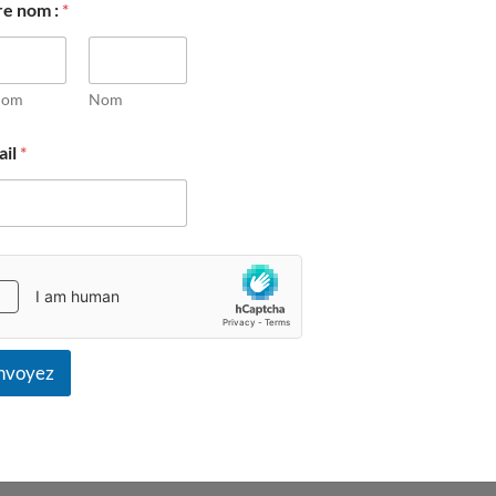
re nom :
*
nom
Nom
ail
*
nvoyez