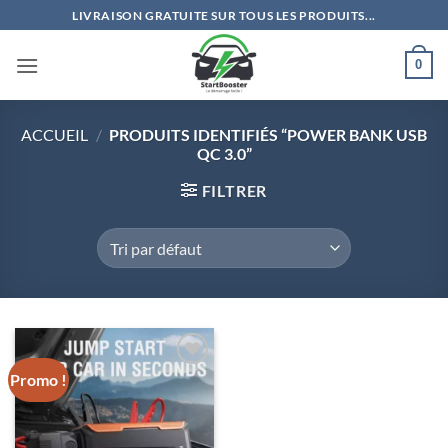
Passer
LIVRAISON GRATUITE SUR TOUS LES PRODUITS...
au
contenu
0
ACCUEIL
/
PRODUITS IDENTIFIÉS “POWER BANK USB
QC 3.0”
FILTRER
Promo !
Ajouter
à la liste
de
souhaits