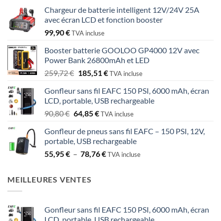
prix
prix
Chargeur de batterie intelligent 12V/24V 25A
initial
actuel
avec écran LCD et fonction booster
était :
est :
99,90
€
245,70 €.
175,50 €.
TVA incluse
Booster batterie GOOLOO GP4000 12V avec
Power Bank 26800mAh et LED
Le
Le
259,72
€
185,51
€
TVA incluse
prix
prix
Gonfleur sans fil EAFC 150 PSI, 6000 mAh, écran
initial
actuel
LCD, portable, USB rechargeable
était :
est :
Le
Le
90,80
€
64,85
€
259,72 €.
185,51 €.
TVA incluse
prix
prix
Gonfleur de pneus sans fil EAFC – 150 PSI, 12V,
initial
actuel
portable, USB rechargeable
était :
est :
Plage
55,95
€
–
78,76
€
90,80 €.
64,85 €.
TVA incluse
de
prix :
MEILLEURES VENTES
55,95 €
à
78,76 €
Gonfleur sans fil EAFC 150 PSI, 6000 mAh, écran
LCD, portable, USB rechargeable