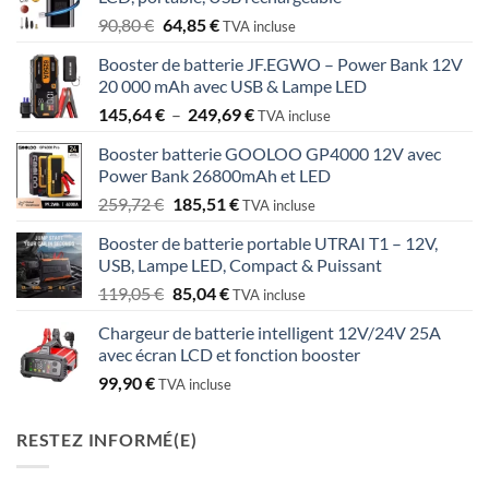
Le
Le
90,80
€
64,85
€
TVA incluse
prix
prix
Booster de batterie JF.EGWO – Power Bank 12V
initial
actuel
20 000 mAh avec USB & Lampe LED
était :
est :
Plage
145,64
€
–
249,69
€
90,80 €.
64,85 €.
TVA incluse
de
Booster batterie GOOLOO GP4000 12V avec
prix :
Power Bank 26800mAh et LED
145,64 €
Le
Le
259,72
€
185,51
€
à
TVA incluse
prix
prix
249,69 €
Booster de batterie portable UTRAI T1 – 12V,
initial
actuel
USB, Lampe LED, Compact & Puissant
était :
est :
Le
Le
119,05
€
85,04
€
259,72 €.
185,51 €.
TVA incluse
prix
prix
Chargeur de batterie intelligent 12V/24V 25A
initial
actuel
avec écran LCD et fonction booster
était :
est :
99,90
€
119,05 €.
85,04 €.
TVA incluse
RESTEZ INFORMÉ(E)