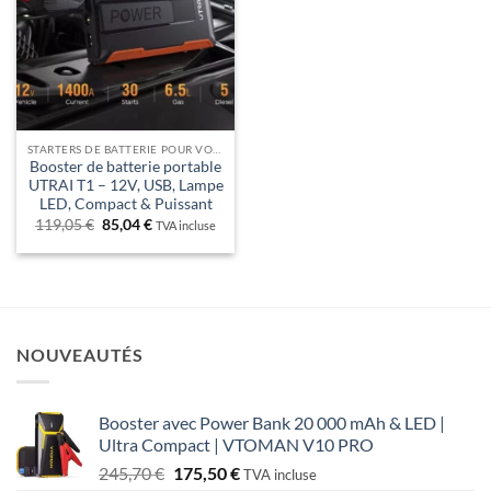
STARTERS DE BATTERIE POUR VOITURE – DÉMARREZ EN TOUTE AUTONOMIE !
Booster de batterie portable
UTRAI T1 – 12V, USB, Lampe
LED, Compact & Puissant
Le
Le
119,05
€
85,04
€
TVA incluse
prix
prix
initial
actuel
était :
est :
119,05 €.
85,04 €.
NOUVEAUTÉS
Booster avec Power Bank 20 000 mAh & LED |
Ultra Compact | VTOMAN V10 PRO
Le
Le
245,70
€
175,50
€
TVA incluse