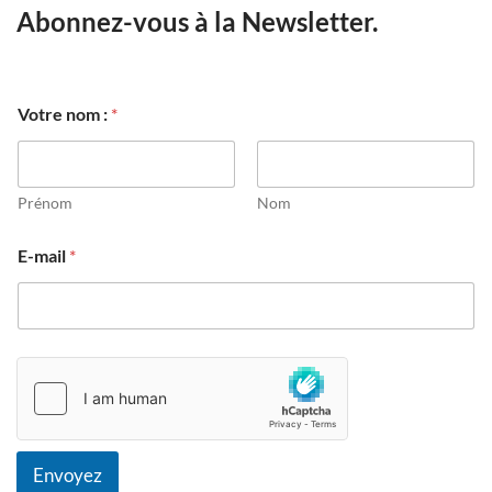
Abonnez-vous à la Newsletter.
Votre nom :
*
Prénom
Nom
E
E-mail
*
-
m
a
i
l
:
V
o
t
r
e
Envoyez